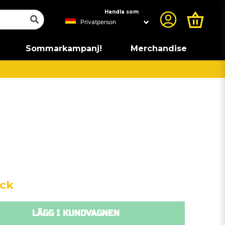
Handla som
Sommarkampanj!
Merchandise
yck
LÄGG I KUNDVAGNEN