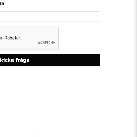
ga
kicka fråga