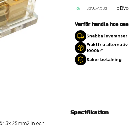
dBVo
dBVoxAGU2
Varför handla hos oss
Snabba leveranser
Fraktfria alternativ
1000kr*
Säker betalning
Specifikation
för 3x 25mm2 in och