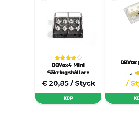
DBVox 
DBVox4 Mini
€
Säkringshållare
€ 18,56
€ 20,85
/ Styck
/ S
KÖP
K