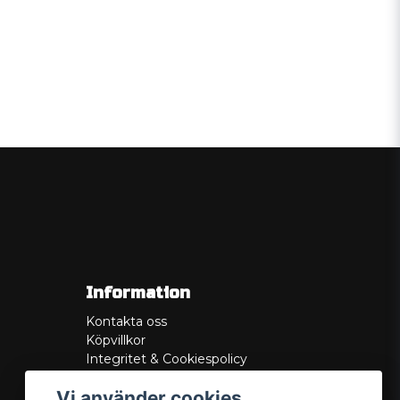
Information
Kontakta oss
Köpvillkor
Integritet & Cookiespolicy
Retur
Vi använder cookies
Service/Garanti