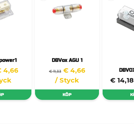
power1
DBVox AGU 1
 4,66
€ 4,66
DBVO
€ 11,33
tyck
/ Styck
€ 14,18
ÖP
KÖP
K