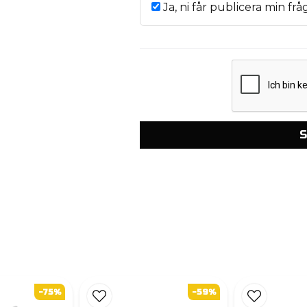
Ja, ni får publicera min frå
S
-75%
-59%