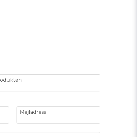
odukten...
email
Mejladress