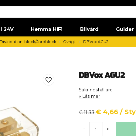
il 24V
Hemma HiFi
Bilvård
Guider
 Distributionsblock/Jordblock
Övrigt.
DBVox AGU2
DBVox AGU2
Säkringshållare
Läs mer
€ 4,66
/ St
€ 11,33
-
+