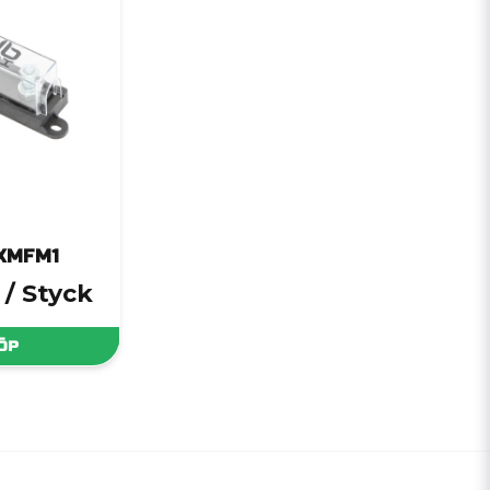
XMFM1
/ Styck
ÖP