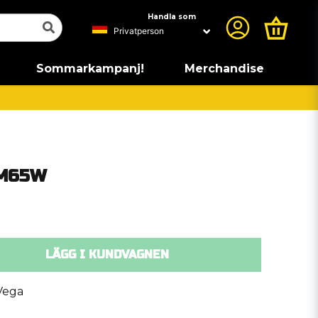
Handla som
Sommarkampanj!
Merchandise
XM65W
LÄGG I KUNDVAGNEN
Vega