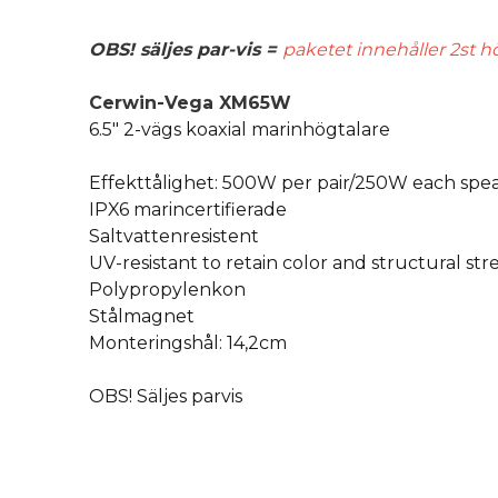
OBS! säljes par-vis =
paketet innehåller 2st h
Cerwin-Vega XM65W
6.5" 2-vägs koaxial marinhögtalare
Effekttålighet: 500W per pair/250W each spe
IPX6 marincertifierade
Saltvattenresistent
UV-resistant to retain color and structural st
Polypropylenkon
Stålmagnet
Monteringshål: 14,2cm
OBS! Säljes parvis