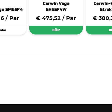
Cerwin Vega
Cerwin-
ga SM65F4
SH65F4W
Strok
16
/ Par
€ 475,52
/ Par
€ 380,
aka
KÖP
K