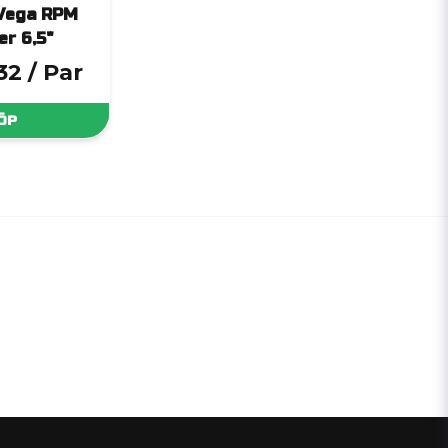
Vega RPM
er 6,5"
32
/ Par
ÖP