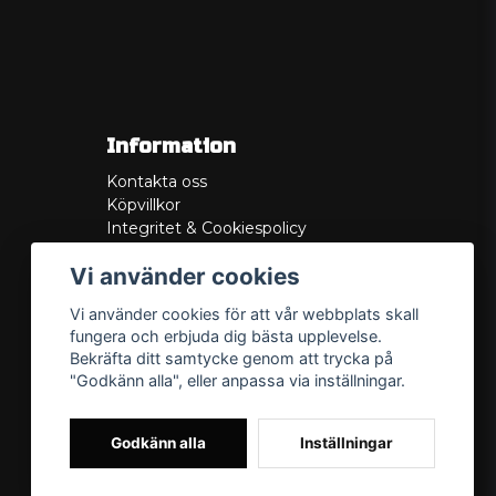
Information
Kontakta oss
Köpvillkor
Integritet & Cookiespolicy
Retur
Vi använder cookies
Service/Garanti
Felsökningsguider
Vi använder cookies för att vår webbplats skall
Lådritning
fungera och erbjuda dig bästa upplevelse.
Om oss
Bekräfta ditt samtycke genom att trycka på
"Godkänn alla", eller anpassa via inställningar.
Godkänn alla
Inställningar