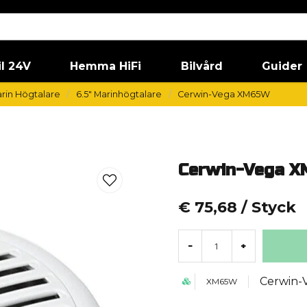
il 24V
Hemma HiFi
Bilvård
Guider
rin Högtalare
6.5" Marinhögtalare
Cerwin-Vega XM65W
Cerwin-Vega 
€ 75,68
/ Styck
-
+
Cerwin-
XM65W