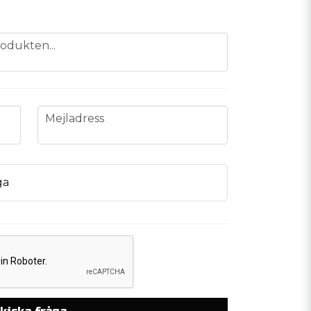
odukten...
email
Mejladress
ga