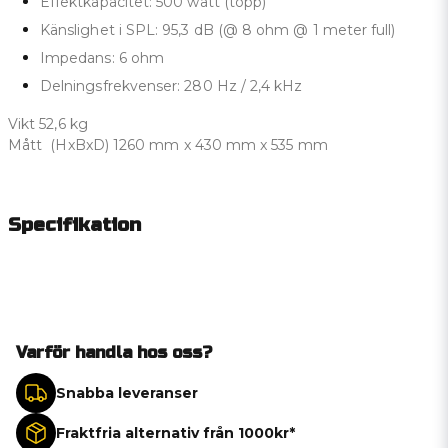
Effektkapacitet: 500 watt (topp)
Känslighet i SPL: 95,3 dB (@ 8 ohm @ 1 meter full)
Impedans: 6 ohm
Delningsfrekvenser: 280 Hz / 2,4 kHz
Vikt 52,6 kg
Mått (HxBxD) 1260 mm x 430 mm x 535 mm
Specifikation
Varför handla hos oss?
Snabba leveranser
Fraktfria alternativ från 1000kr*