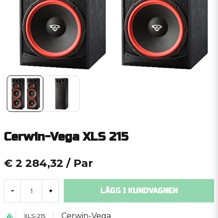
Cerwin-Vega XLS 215
€ 2 284,32
/ Par
LÄGG I KUNDVAGNEN
-
+
Cerwin-Vega
XLS-215