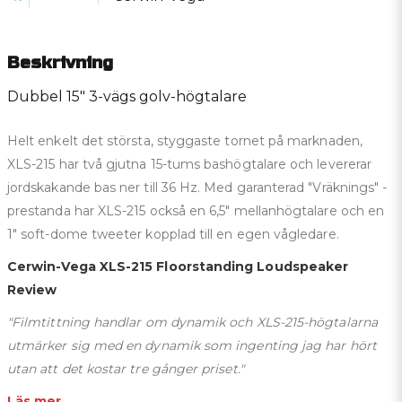
Beskrivning
Dubbel 15" 3-vägs golv-högtalare
Helt enkelt det största, styggaste tornet på marknaden,
XLS-215 har två gjutna 15-tums bashögtalare och levererar
jordskakande bas ner till 36 Hz. Med garanterad "Vräknings" -
prestanda har XLS-215 också en 6,5" mellanhögtalare och en
1" soft-dome tweeter kopplad till en egen vågledare.
Cerwin-Vega XLS-215 Floorstanding Loudspeaker
Review
"Filmtittning handlar om dynamik och XLS-215-högtalarna
utmärker sig med en dynamik som ingenting jag har hört
utan att det kostar tre gånger priset."
Läs mer