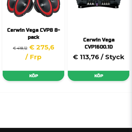
Cerwin Vega CVP8 8-
pack
Cerwin Vega
€ 275,6
CVP1600.1D
€ 418,12
/ Frp
€ 113,76
/ Styck
KÖP
KÖP