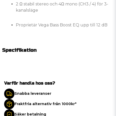
2 Ω stabil stereo och 4Ω mono (CH3 / 4) för 3-
kanalsläge
Proprietär Vega Bass Boost EQ upp till 12 dB
Specifikation
Varför handla hos oss?
Snabba leveranser
Fraktfria alternativ från 1000kr*
Säker betalning