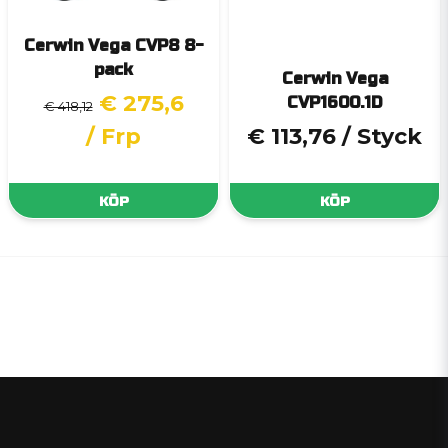
Cerwin Vega CVP8 8-
pack
Cerwin Vega
€ 275,6
CVP1600.1D
€ 418,12
/ Frp
€ 113,76
/ Styck
KÖP
KÖP