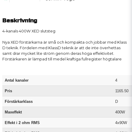
Beskrivning
4-kanals 400W XED slutsteg
Nya XED förstärkarna är små och kompakta och jobbar med Klass
D teknik. Fördelen med KlassD teknik är att de inte överhettas
samt drar mycket lite ström genom deras höga effektivitet.
Förstärkaren är lämpad till medel kraftiga fullregister högtalare
Antal kanaler
4
Pris
1165.50
Förstärkarklass
D
Maxeffekt
400W
Effekt i 2 ohm RMS
4x90W