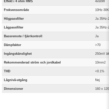
Effekt i 4 ohm RMS
4x60W
Frekvensområde
10Hz-30
Högpassfilter
Ja 35Hz-
Lågpassfilter
Ja 35Hz-
Bassremote / fjärrkontroll
Ja
Dämpfaktor
>70
Ingångskänslighet
250mV â€
Rekommenderad ström och jordkabel
10mm2
THD
<0.1%
Lågnivå-utgång
Nej
Dimensioner
160 x 120