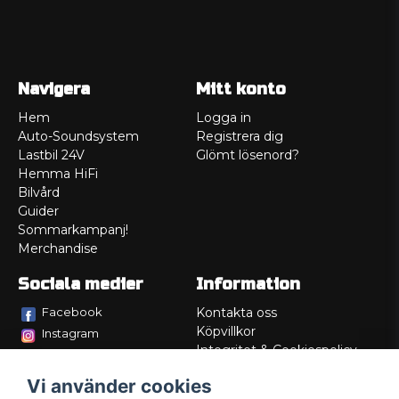
Navigera
Mitt konto
Hem
Logga in
Auto-Soundsystem
Registrera dig
Lastbil 24V
Glömt lösenord?
Hemma HiFi
Bilvård
Guider
Sommarkampanj!
Merchandise
Sociala medier
Information
Facebook
Kontakta oss
Köpvillkor
Instagram
Integritet & Cookiespolicy
TikTok
Retur
Vi använder cookies
Service/Garanti