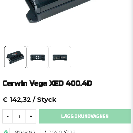
Cerwin Vega XED 400.4D
€ 142,32
/ Styck
LÄGG I KUNDVAGNEN
-
+
Cerwin-Vega
XED4004D