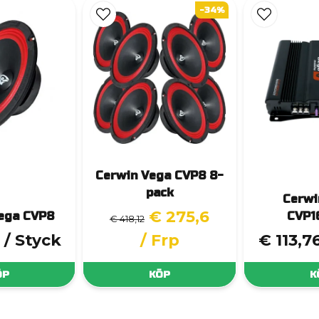
-34%
Cerwin Vega CVP8 8-
pack
Cerwi
€ 275,6
ega CVP8
CVP1
€ 418,12
/ Styck
/ Frp
€ 113,7
ÖP
KÖP
K