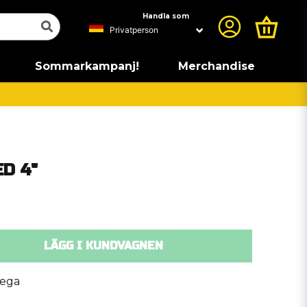
Handla som
Sommarkampanj!
Merchandise
ED 4"
LÄGG I KUNDVAGNEN
Vega