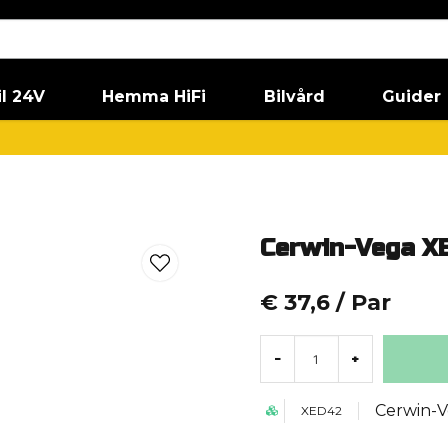
il 24V
Hemma HiFi
Bilvård
Guider
Cerwin-Vega X
€ 37,6
/ Par
-
+
Cerwin-
XED42