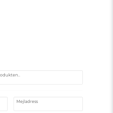
odukten...
email
Mejladress