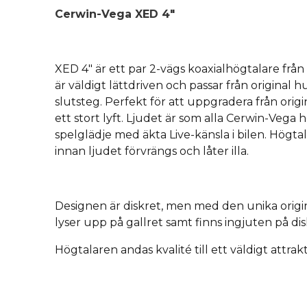
Cerwin-Vega XED 4"
XED 4" är ett par 2-vägs koaxialhögtalare frå
är väldigt lättdriven och passar från original
slutsteg. Perfekt för att uppgradera från origi
ett stort lyft. Ljudet är som alla Cerwin-Vega 
spelglädje med äkta Live-känsla i bilen. Högtal
innan ljudet förvrängs och låter illa.
Designen är diskret, men med den unika origi
lyser upp på gallret samt finns ingjuten på di
Högtalaren andas kvalité till ett väldigt attrakti