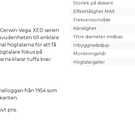
Storlek på diskant
Effekttålighet MAX
Frekvensområde
Känslighet
n Cerwin-Vega. XED serien
Yttre diameter midbas
 huvudenheten till enklare
nal högtalarna för att få
Inbyggnadsdjup
högtalare fokus på
Monteringshål
arna klarar tuffa krav
Högtalargaller
nalloggan från 1954 som
skanten.
vt pris.