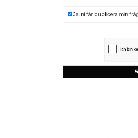
Ja, ni får publicera min frå
S