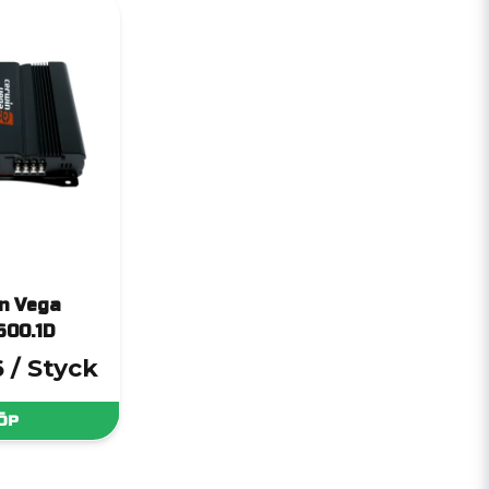
n Vega
600.1D
6
/ Styck
ÖP