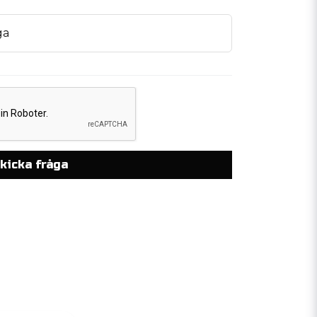
ga
kicka fråga