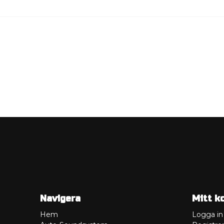
Navigera
Mitt k
Hem
Logga in