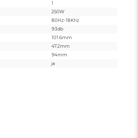
1
250W
80Hz-18Khz
93db
101.6mm
47.2mm
94mm
ja