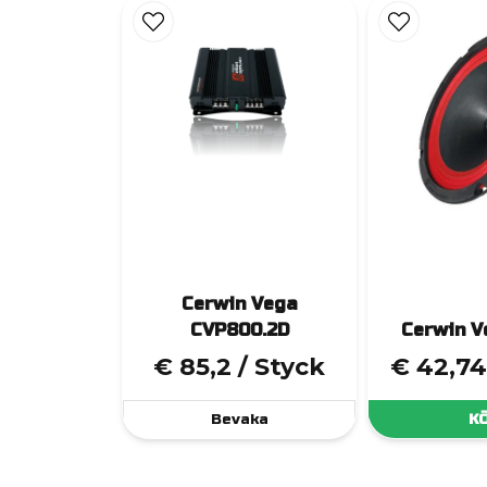
Cerwin Vega
CVP800.2D
Cerwin V
€ 85,2
/ Styck
€ 42,74
Bevaka
K