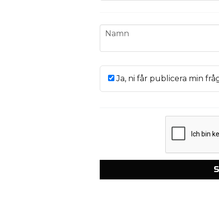
name
Namn
Ja, ni får publicera min frå
S