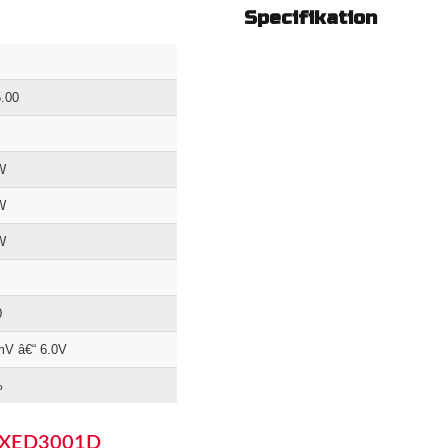
Specifikation
.00
W
W
W
0
V â€“ 6.0V
%
- XED3001D