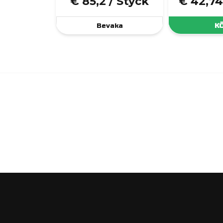
€ 85,2
/ Styck
€ 42,74
Bevaka
K