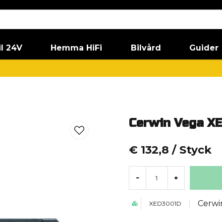
il 24V
Hemma HiFi
Bilvård
Guider
Cerwin Vega XE
€ 132,8
/ Styck
-
+
Cerwi
XED3001D