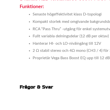
Funktioner:
Senaste högeffektivitet klass D-topologi
Kompakt storlek med omgivande bakgrundsbe
RCA “Pass Thru” -utgång för enkel systemut
Fullt variabla delningsdelar (12 dB per oktav)
Hanterar HI- och LO-nivåingång till 12V
2 Ω stabil stereo och 4Ω mono (CH3 / 4) för 
Proprietär Vega Bass Boost EQ upp till 12 dB
Frågor & Svar