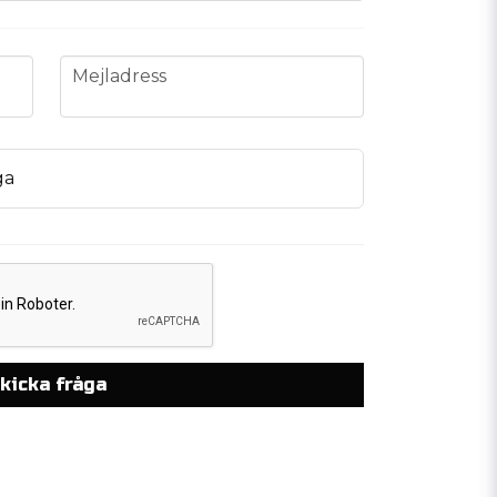
email
Mejladress
ga
kicka fråga