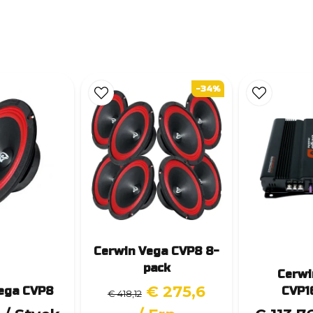
-34%
Cerwin Vega CVP8 8-
pack
Cerwi
€ 275,6
ega CVP8
CVP1
€ 418,12