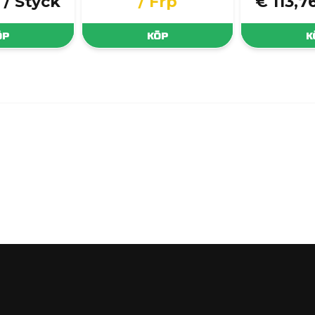
/ Styck
/ Frp
€ 113,7
ÖP
KÖP
K