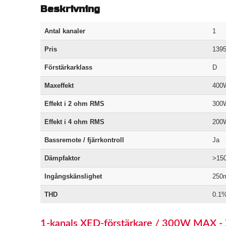
Beskrivning
Antal kanaler
1
Pris
1395
Förstärkarklass
D
Maxeffekt
400
Effekt i 2 ohm RMS
300
Effekt i 4 ohm RMS
200
Bassremote / fjärrkontroll
Ja
Dämpfaktor
>15
Ingångskänslighet
250m
THD
0.1
1-kanals XED-förstärkare / 300W MAX 