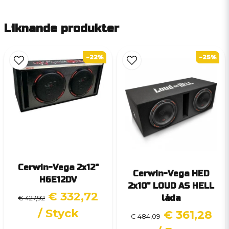
Liknande produkter
-22%
-25%
Cerwin-Vega 2x12"
Cerwin-Vega HED
H6E12DV
2x10" LOUD AS HELL
€ 332,72
låda
€ 427,92
/ Styck
€ 361,28
€ 484,09