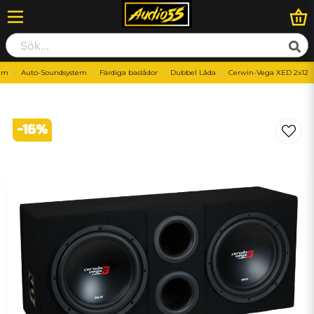
em
Auto-Soundsystem
Färdiga baslådor
Dubbel Låda
Cerwin-Vega XED 2x12
-
16
%