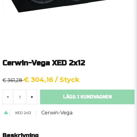
Cerwin-Vega XED 2x12
€ 304,16
/ Styck
€ 361,28
LÄGG I KUNDVAGNEN
-
+
Cerwin-Vega
XED 2x12
Beskrivning