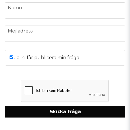
name
Namn
email
Mejladress
Ja, ni får publicera min fråga
Skicka fråga