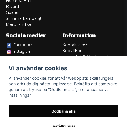
Hemma HiFi
Bilvård
Guider
Sommarkampanj!
Merchandise
Sociala medier
Information
Facebook
Kontakta oss
Köpvillkor
Instagram
Integritet & Cookiespolicy
TikTok
Retur
Vi använder cookies
Service/Garanti
Felsökningsguider
Vi använder cookies för att vår webbplats skall fungera
Lådritning
och erbjuda dig bästa upplevelse. Bekräfta ditt samtycke
Om oss
genom att trycka på "Godkänn alla", eller anpassa via
inställningar.
Godkänn alla
Inställningar