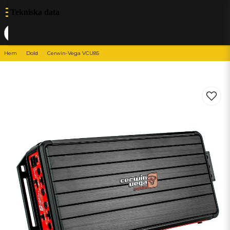
Tekniska data
Hem
Dold
Cerwin-Vega VCU85