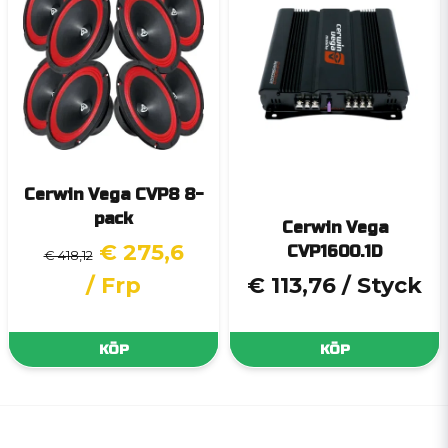
Cerwin Vega CVP8 8-
pack
Cerwin Vega
€ 275,6
CVP1600.1D
€ 418,12
/ Frp
€ 113,76
/ Styck
KÖP
KÖP