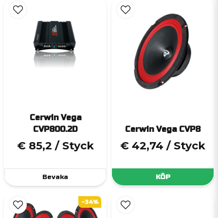
Cerwin Vega
CVP800.2D
Cerwin Vega CVP8
€ 85,2
/ Styck
€ 42,74
/ Styck
Bevaka
KÖP
-34%