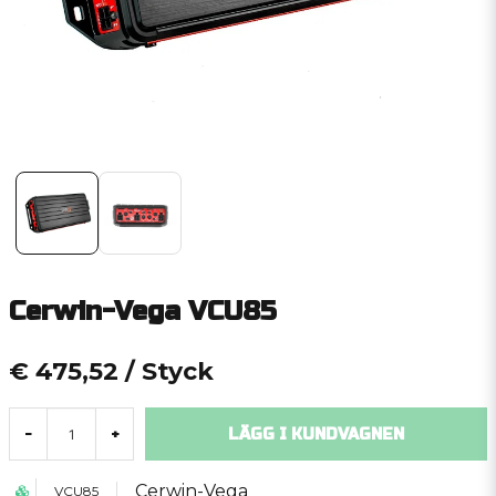
Cerwin-Vega VCU85
€ 475,52
/ Styck
LÄGG I KUNDVAGNEN
-
+
Cerwin-Vega
VCU85