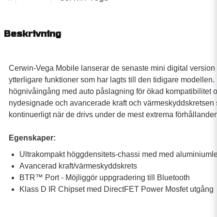
Beskrivning
Cerwin-Vega Mobile lanserar de senaste mini digital versio
ytterligare funktioner som har lagts till den tidigare modellen
högnivåingång med auto påslagning för ökad kompatibilitet
nydesignade och avancerade kraft och värmeskyddskretsen sä
kontinuerligt när de drivs under de mest extrema förhålland
Egenskaper:
Ultrakompakt höggdensitets-chassi med med aluminiuml
Avancerad kraft/värmeskyddskrets
BTR™ Port - Möjliggör uppgradering till Bluetooth
Klass D IR Chipset med DirectFET Power Mosfet utgång