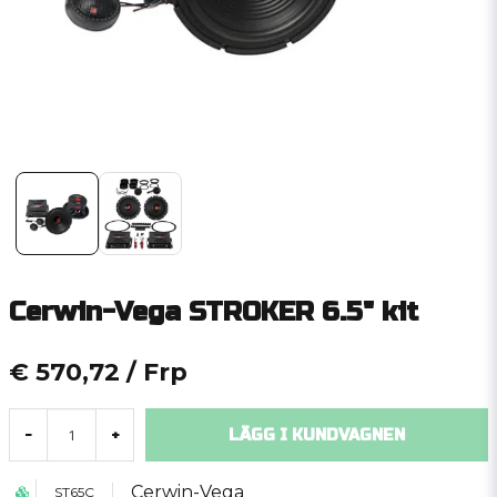
Cerwin-Vega STROKER 6.5" kit
€ 570,72
/ Frp
LÄGG I KUNDVAGNEN
-
+
Cerwin-Vega
ST65C