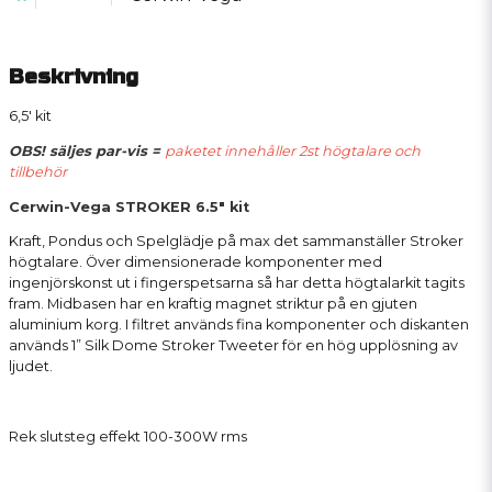
Beskrivning
6,5' kit
OBS! säljes par-vis =
paketet innehåller 2st högtalare och
tillbehör
Cerwin-Vega STROKER 6.5" kit
Kraft, Pondus och Spelglädje på max det sammanställer Stroker
högtalare. Över dimensionerade komponenter med
ingenjörskonst ut i fingerspetsarna så har detta högtalarkit tagits
fram. Midbasen har en kraftig magnet striktur på en gjuten
aluminium korg. I filtret används fina komponenter och diskanten
används 1” Silk Dome Stroker Tweeter för en hög upplösning av
ljudet.
Rek slutsteg effekt 100-300W rms