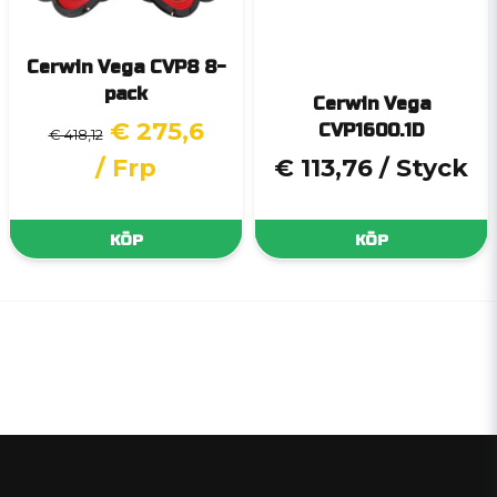
Cerwin Vega CVP8 8-
pack
Cerwin Vega
€ 275,6
CVP1600.1D
€ 418,12
/ Frp
€ 113,76
/ Styck
KÖP
KÖP