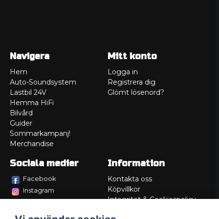
Navigera
Mitt konto
Hem
Logga in
Auto-Soundsystem
Registrera dig
Lastbil 24V
Glömt lösenord?
Hemma HiFi
Bilvård
Guider
Sommarkampanj!
Merchandise
Sociala medier
Information
Facebook
Kontakta oss
Köpvillkor
Instagram
Integritet & Cookiespolicy
TikTok
Retur