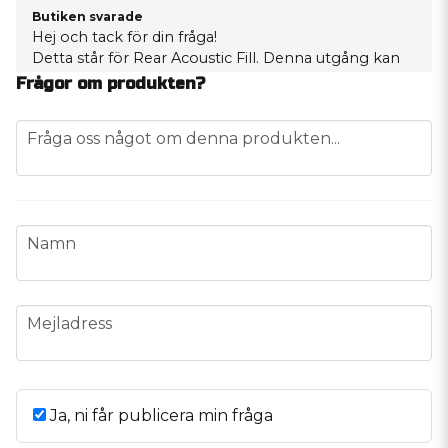
Butiken svarade
Hej och tack för din fråga!
Detta står för Rear Acoustic Fill. Denna utgång kan
användas till ytterligare högtalare från samma kanal
Frågor om produkten?
utan att påverka impedansbelastningen på
huvudenheten/slutsteget. Nivån på denna utsignal
question
Fråga oss något om denna produkten...
är förinställd vid -10dB dämpning. Detta skapar en
mycket mer verklig stereobild och en större ljudbild.
Mvh, Fredrik Audio55.
name
Namn
email
Mejladress
Ja, ni får publicera min fråga