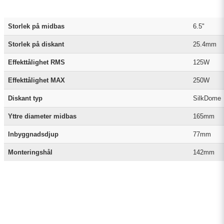
Storlek på midbas
6.5"
Storlek på diskant
25.4mm
Effekttålighet RMS
125W
Effekttålighet MAX
250W
Diskant typ
SilkDome
Yttre diameter midbas
165mm
Inbyggnadsdjup
77mm
Monteringshål
142mm