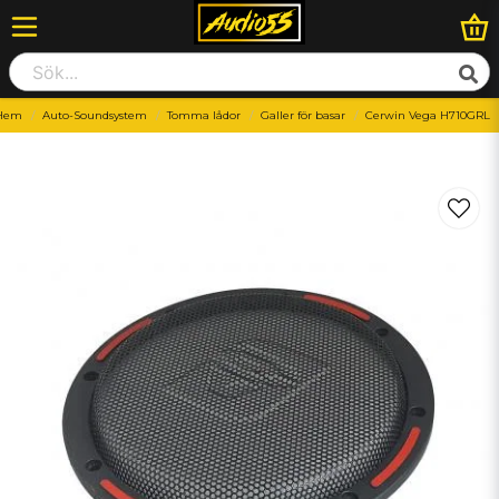
Hem
Auto-Soundsystem
Tomma lådor
Galler för basar
Cerwin Vega H710GRL