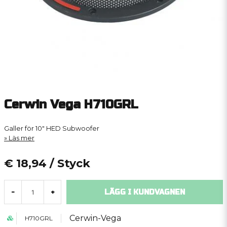
Cerwin Vega H710GRL
Galler för 10" HED Subwoofer
Läs mer
€ 18,94
/ Styck
LÄGG I KUNDVAGNEN
-
+
Cerwin-Vega
H710GRL