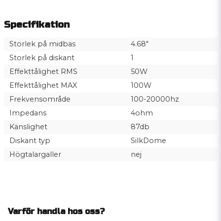
Specifikation
Storlek på midbas
4.68"
Storlek på diskant
1
Effekttålighet RMS
50W
Effekttålighet MAX
100W
Frekvensområde
100-20000hz
Impedans
4ohm
Känslighet
87db
Diskant typ
SilkDome
Högtalargaller
nej
Varför handla hos oss?