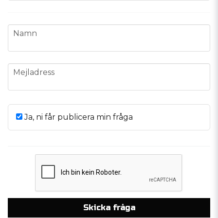
name
Namn
email
Mejladress
Ja, ni får publicera min fråga
Skicka fråga