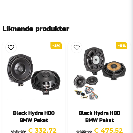
Liknande produkter
-5%
-9%
Black Hydra HDO
Black Hydra HBO
BMW Paket
BMW Paket
€ 332,72
€ 475,52
€ 351,29
€ 522,65