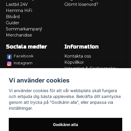
Lastbil 24V
Glömt lösenord?
Hemma HiFi
Bilvård
Guider
Sommarkampanj!
Merchandise
Sociala medier
Information
Facebook
Kontakta oss
Köpvillkor
Instagram
Integritet & Cookiespolicy
TikTok
Retur
Vi använder cookies
Service/Garanti
Felsökningsguider
Vi använder cookies för att vår webbplats skall fungera
Lådritning
och erbjuda dig bästa upplevelse. Bekräfta ditt samtycke
Om oss
genom att trycka på "Godkänn alla", eller anpassa via
inställningar.
Godkänn alla