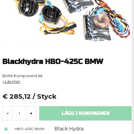
Blackhydra HBO-425C BMW
BMW Komponent kit
Läs mer
€ 285,12
/ Styck
LÄGG I KUNDVAGNEN
-
+
Black Hydra
HBO-425C BMW