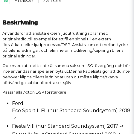
AXTON
ATS-ISO97
Beskrivning
Används för att ansluta extern ljudutrustning i bilar med
originalradio, till exempel för att få en signal till en extern
förstärkare eller ljudprocessor/DSP. Ansluts som ett mellanstycke
på bilens ledningar, och eliminerar modifiering/kapning i bilens
originalledningar.
Observera att detta inte är samma sak som ISO-övergång och bör
inte användas när spelaren byts ut.Denna kabelsats gör att du inte
behöver klippa bilens ledningar utan du måste klippa/skarva
nödvändiga kablar till detta set själv.
Passar alla Axton DSP förstärkare.
Ford
Eco Sport II FL (nur Standard Soundsystem) 2018
->
Fiesta VIII (nur Standard Soundsystem) 2017 ->