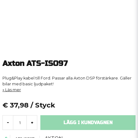
Axton ATS-ISO97
Plug&Play kabel till Ford. Passar alla Axton DSP förstärkare. Gäller
bilar med basic ljudpaket!
Läs mer
€ 37,98
/ Styck
LÄGG I KUNDVAGNEN
-
+