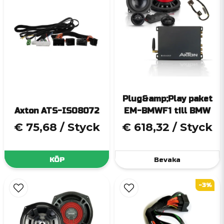
Plug&amp;Play paket
Axton ATS-ISO8072
EM-BMWF1 till BMW
€ 75,68
/ Styck
€ 618,32
/ Styck
KÖP
Bevaka
-3%