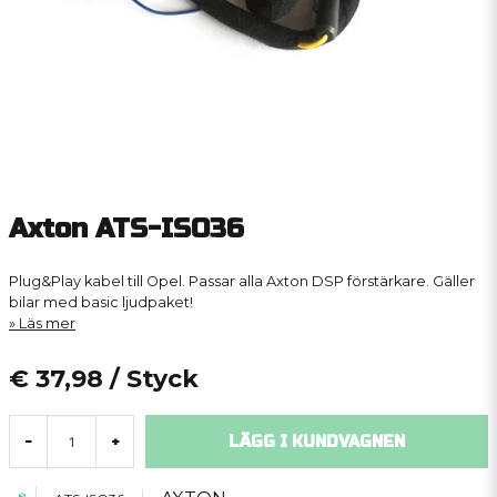
Axton ATS-ISO36
Plug&Play kabel till Opel. Passar alla Axton DSP förstärkare. Gäller
bilar med basic ljudpaket!
Läs mer
€ 37,98
/ Styck
LÄGG I KUNDVAGNEN
-
+