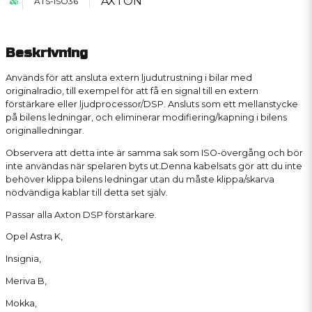
AXTON
ATS-ISO36
Beskrivning
Används för att ansluta extern ljudutrustning i bilar med
originalradio, till exempel för att få en signal till en extern
förstärkare eller ljudprocessor/DSP. Ansluts som ett mellanstycke
på bilens ledningar, och eliminerar modifiering/kapning i bilens
originalledningar.
Observera att detta inte är samma sak som ISO-övergång och bör
inte användas när spelaren byts ut.Denna kabelsats gör att du inte
behöver klippa bilens ledningar utan du måste klippa/skarva
nödvändiga kablar till detta set själv.
Passar alla Axton DSP förstärkare.
Opel Astra K,
Insignia,
Meriva B,
Mokka,