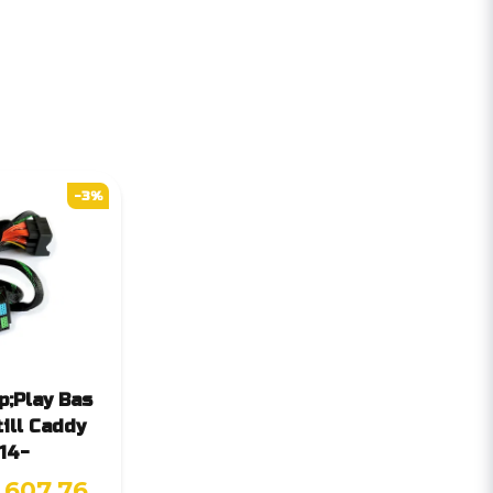
-3%
;Play Bas
ill Caddy
14-
 607,76