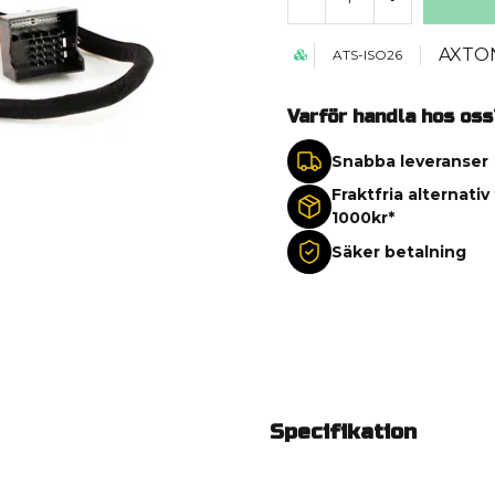
AXTO
ATS-ISO26
Varför handla hos oss
Snabba leveranser
Fraktfria alternativ
1000kr*
Säker betalning
Specifikation