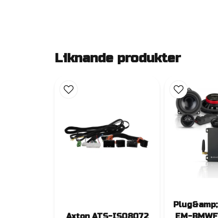
Liknande produkter
Plug&amp;
Axton ATS-ISO8072
EM-BMWF1