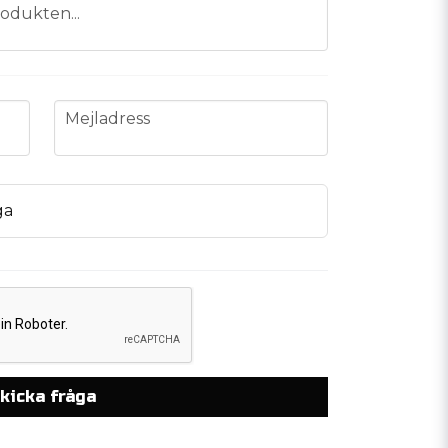
odukten...
email
Mejladress
ga
kicka fråga