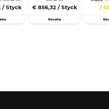
€ 626,8
2
/ Styck
€ 856,32
/ Styck
/ S
aka
Bevaka
Be