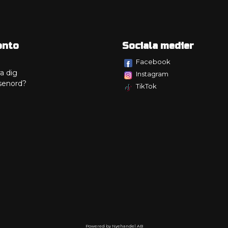
onto
Sociala medier
Facebook
a dig
Instagram
senord?
TikTok
Powered by Nyehandel AB