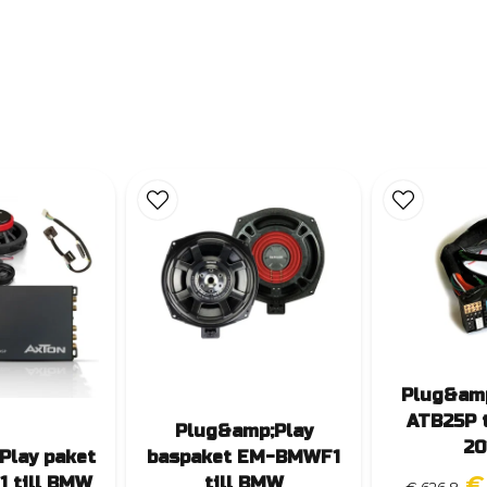
Plug&amp
ATB25P t
Plug&amp;Play
20
Play paket
baspaket EM-BMWF1
€
 till BMW
till BMW