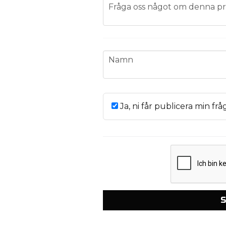
question
Fråga oss något om denna pr
name
Namn
Ja, ni får publicera min frå
S