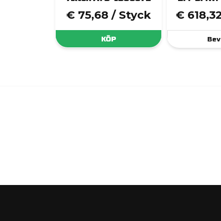
€ 75,68
/ Styck
€ 618,3
KÖP
Bev