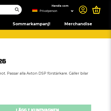
Handla som
Sommarkampanj!
Merchandise
26
ot. Passar alla Axton DSP förstärkare. Gäller bilar
LÄGG I KUNDVAGNEN