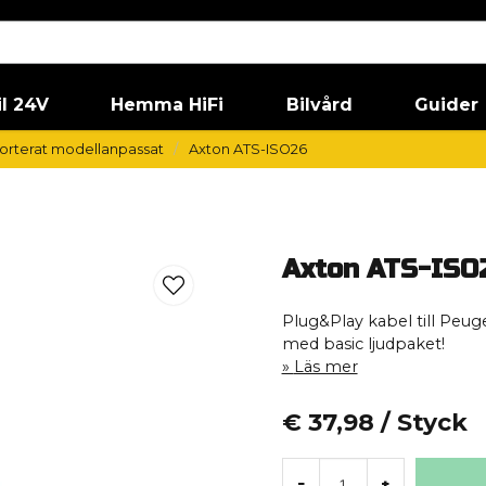
il 24V
Hemma HiFi
Bilvård
Guider
orterat modellanpassat
Axton ATS-ISO26
Axton ATS-ISO
Plug&Play kabel till Peuge
med basic ljudpaket!
Läs mer
€ 37,98
/ Styck
-
+