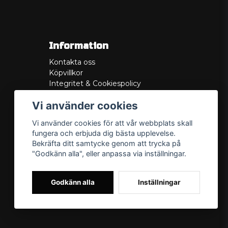
Information
Kontakta oss
Köpvillkor
Integritet & Cookiespolicy
Retur
Vi använder cookies
Service/Garanti
Felsökningsguider
Vi använder cookies för att vår webbplats skall
Lådritning
fungera och erbjuda dig bästa upplevelse.
Om oss
Bekräfta ditt samtycke genom att trycka på
"Godkänn alla", eller anpassa via inställningar.
Godkänn alla
Inställningar