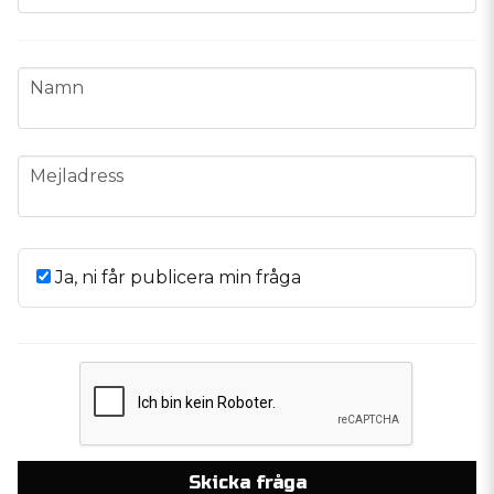
name
Namn
email
Mejladress
Ja, ni får publicera min fråga
Skicka fråga