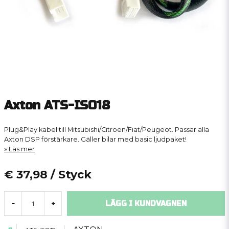
Axton ATS-ISO18
Plug&Play kabel till Mitsubishi/Citroen/Fiat/Peugeot. Passar alla
Axton DSP förstärkare. Gäller bilar med basic ljudpaket!
Läs mer
€ 37,98
/ Styck
LÄGG I KUNDVAGNEN
-
+