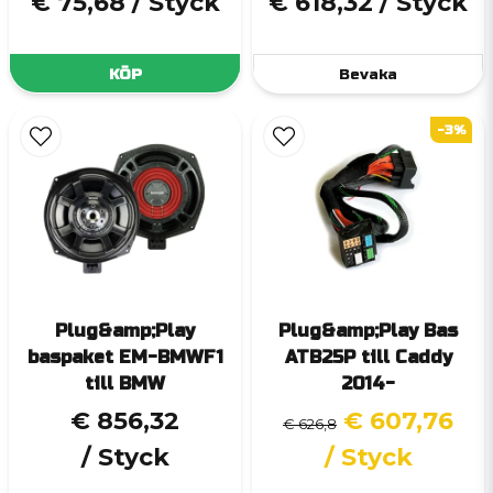
€ 75,68
/ Styck
€ 618,32
/ Styck
KÖP
Bevaka
-3%
Plug&amp;Play
Plug&amp;Play Bas
baspaket EM-BMWF1
ATB25P till Caddy
till BMW
2014-
€ 856,32
€ 607,76
€ 626,8
/ Styck
/ Styck