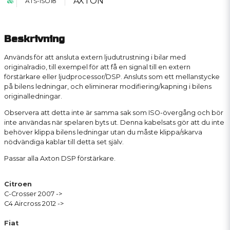
AXTON
ATS-ISO18
Beskrivning
Används för att ansluta extern ljudutrustning i bilar med
originalradio, till exempel för att få en signal till en extern
förstärkare eller ljudprocessor/DSP. Ansluts som ett mellanstycke
på bilens ledningar, och eliminerar modifiering/kapning i bilens
originalledningar.
Observera att detta inte är samma sak som ISO-övergång och bör
inte användas när spelaren byts ut. Denna kabelsats gör att du inte
behöver klippa bilens ledningar utan du måste klippa/skarva
nödvändiga kablar till detta set själv.
Passar alla Axton DSP förstärkare.
Citroen
C-Crosser 2007 ->
C4 Aircross 2012 ->
Fiat