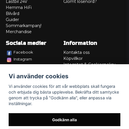
Lastbil 24V
Glömt lösenord?
Hemma HiFi
Bilvård
Guider
Sommarkampanj!
Merchandise
Sociala medier
Information
Facebook
Kontakta oss
Köpvillkor
Instagram
Integritet & Cookiespolicy
TikTok
Retur
Vi använder cookies
Service/Garanti
Felsökningsguider
Vi använder cookies för att vår webbplats skall fungera
Lådritning
och erbjuda dig bästa upplevelse. Bekräfta ditt samtycke
Om oss
genom att trycka på "Godkänn alla", eller anpassa via
inställningar.
Godkänn alla