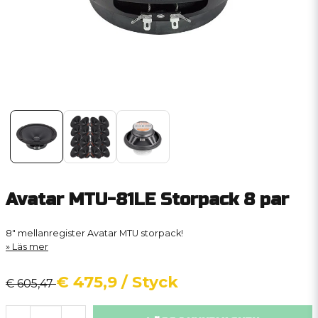
Avatar MTU-81LE Storpack 8 par
8" mellanregister Avatar MTU storpack!
Läs mer
€ 475,9
/ Styck
€ 605,47