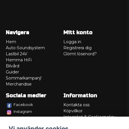
Navigera
Mitt konto
Hem
Logga in
Auto-Soundsystem
Registrera dig
Lastbil 24V
Glömt lösenord?
Hemma HiFi
Bilvård
Guider
Sommarkampanj!
Merchandise
Sociala medier
Information
Facebook
Kontakta oss
Köpvillkor
Instagram
Integritet & Cookiespolicy
TikTok
Retur
Vi använder cookies