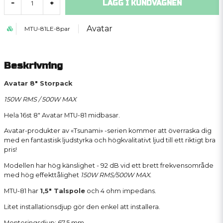
LÄGG I KUNDVAGNEN
-
+
Avatar
MTU-81LE-8par
Beskrivning
Avatar 8" Storpack
150W RMS / 500W MAX
Hela 16st 8" Avatar MTU-81 midbasar.
Avatar-produkter av «Tsunami» -serien kommer att överraska dig
med en fantastisk ljudstyrka och högkvalitativt ljud till ett riktigt bra
pris!
Modellen har hög känslighet - 92 dB vid ett brett frekvensområde
med hög effekttålighet
150W RMS/500W MAX.
MTU-81 har
1,5" Talspole
och 4 ohm impedans.
Litet installationsdjup gör den enkel att installera.
Monteringsdjup: 67.5 mm