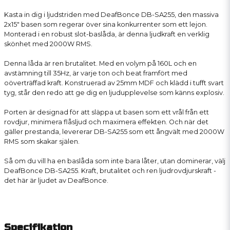
Kasta in dig i ljudstriden med DeafBonce DB-SA255, den massiva
2x15" basen som regerar över sina konkurrenter som ett lejon.
Monterad i en robust slot-baslåda, är denna ljudkraft en verklig
skönhet med 2000W RMS.
Denna låda är ren brutalitet. Med en volym på 160L och en
avstämning till 35Hz, är varje ton och beat framfört med
oöverträffad kraft. Konstruerad av 25mm MDF och klädd i tufft svart
tyg, står den redo att ge dig en ljudupplevelse som känns explosiv.
Porten är designad för att släppa ut basen som ett vrål från ett
rovdjur, minimera flåsljud och maximera effekten. Och när det
gäller prestanda, levererar DB-SA255 som ett ångvält med 2000W
RMS som skakar själen.
Så om du vill ha en baslåda som inte bara låter, utan dominerar, välj
DeafBonce DB-SA255. Kraft, brutalitet och ren ljudrovdjurskraft -
det här är ljudet av DeafBonce.
Specifikation