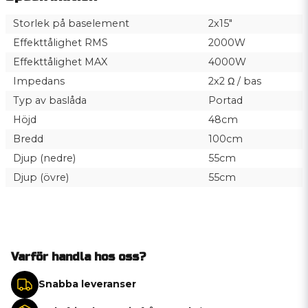
Storlek på baselement
2x15"
Effekttålighet RMS
2000W
Effekttålighet MAX
4000W
Impedans
2x2 Ω / bas
Typ av baslåda
Portad
Höjd
48cm
Bredd
100cm
Djup (nedre)
55cm
Djup (övre)
55cm
Varför handla hos oss?
Snabba leveranser