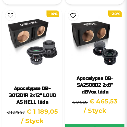
-14%
-20%
Apocalypse DB-
SA2508D2 2x8"
Apocalypse DB-
dBVox låda
3012D1R 2x12" LOUD
€ 465,53
AS HELL låda
€ 579,29
/ Styck
€ 1 189,05
€ 1 378,97
/ Styck