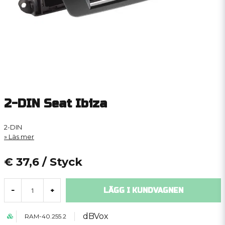
2-DIN Seat Ibiza
2-DIN
Läs mer
€ 37,6
/ Styck
LÄGG I KUNDVAGNEN
-
+
dBVox
RAM-40.255.2