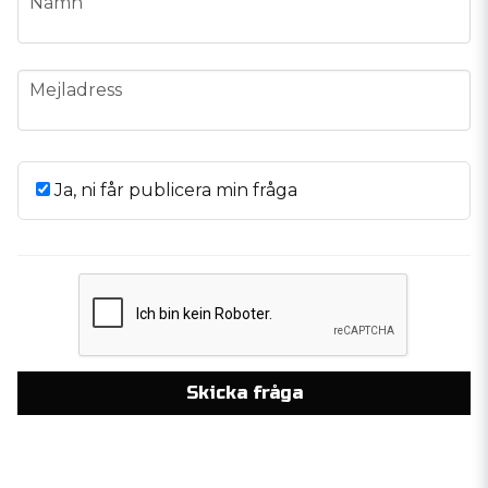
Namn
email
Mejladress
Ja, ni får publicera min fråga
Skicka fråga